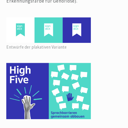
Erkennungsfarbe für Gehörlose).
Entwürfe der plakativen Variante