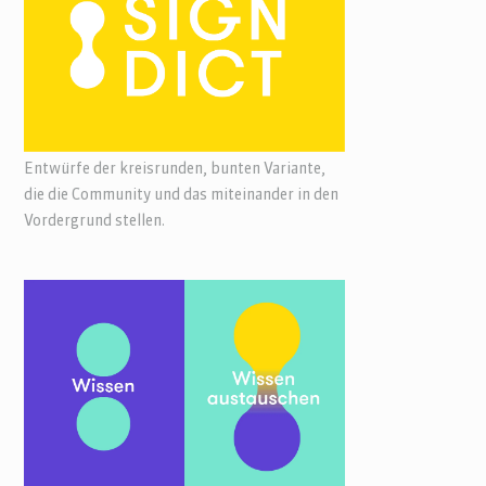
Entwürfe der kreisrunden, bunten Variante,
die die Community und das miteinander in den
Vordergrund stellen.