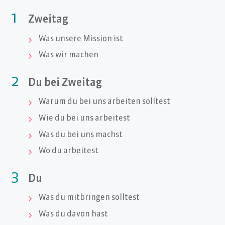
1
Zweitag
Was unsere Mission ist

Was wir machen

2
Du bei Zweitag
Warum du bei uns arbeiten solltest

Wie du bei uns arbeitest

Was du bei uns machst

Wo du arbeitest

3
Du
Was du mitbringen solltest

Was du davon hast
