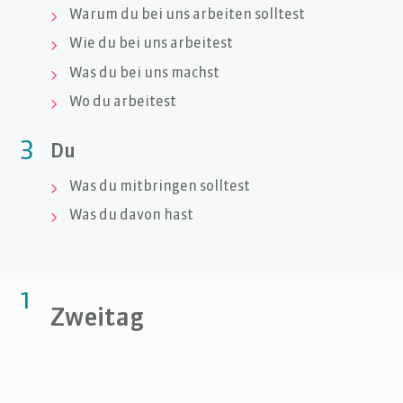
Warum du bei uns arbeiten solltest

Wie du bei uns arbeitest

Was du bei uns machst

Wo du arbeitest

3
Du
Was du mitbringen solltest

Was du davon hast

1
Zweitag