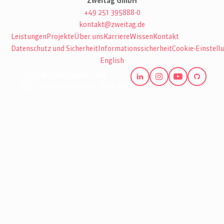
Zweitag GmbH
+49 251 395888-0
kontakt@zweitag.de
Leistungen
Projekte
Über uns
Karriere
Wissen
Kontakt
Datenschutz und Sicherheit
Informationssicherheit
Cookie-Einstell
English
ISO 27001 zertifiziert
Hohe Informations-Sicherheit