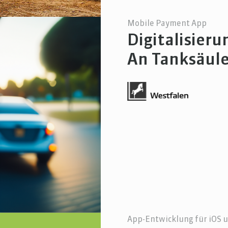
Mobile Payment App
Digitalisieru
An Tanksäule
App-Entwicklung für iOS 