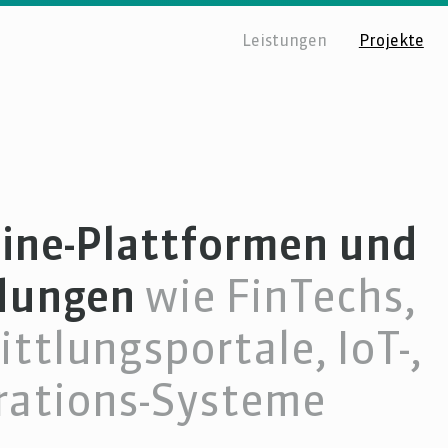
Leistungen
Projekte
line-Plattformen und
dungen
wie FinTechs,
ttlungsportale, IoT-,
orations-Systeme