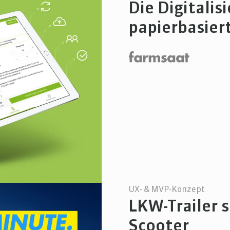
Die Digitalis
papierbasier
UX- & MVP-Konzept
LKW-Trailer s
Scooter