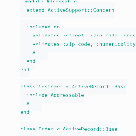
module Adressable

  extend ActiveSupport::Concern

  included do

    validates :street, :zip_code, pres
    validates :zip_code, :numericality

    # ...

  end

end

class Customer < ActiveRecord::Base

  include Addressable

  # ...

end

class Order < ActiveRecord::Base
