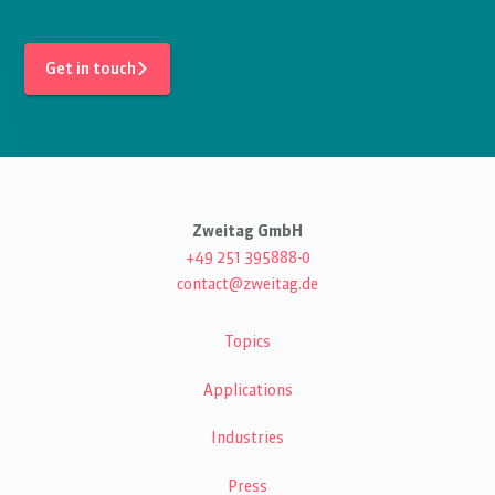
Get in touch
Zweitag GmbH
+49 251 395888-0
contact@zweitag.de
Topics
Applications
Industries
Press