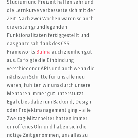
Studium und Freizeit halfen sehr und
die Lernkurve verbesserte sich mit der
Zeit. Nach zwei Wochen waren so auch
die ersten grundlegenden
Funktionalitäten fertiggestellt und
das ganze sah dank des CSS-
Frameworks
Bulma
auch ziemlich gut
aus. Es folgte die Einbindung
verschiedener APIs und auch wenn die
nächsten Schritte für uns alle neu
waren, fühlten wir uns durch unsere
Mentoren immer gut unterstützt.
Egal ob es dabei um Backend, Design
oder Projektmanagement ging – alle
Zweitag-Mitarbeiter hatten immer
ein offenes Ohr und haben sich die
nötige Zeit genommen, uns alles zu