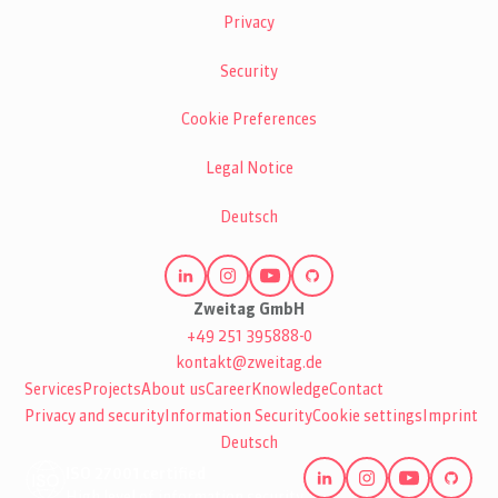
Privacy
Security
Cookie Preferences
Legal Notice
Deutsch
Zweitag GmbH
+49 251 395888-0
kontakt@zweitag.de
Services
Projects
About us
Career
Knowledge
Contact
Privacy and security
Information Security
Cookie settings
Imprint
Deutsch
ISO 27001 certified