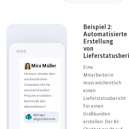
erfasst (Scan-ID:
740318-B)
Ich habe ein
Nachforschungs-
Ticket eröffnet und
Beispiel 2:
die Zustellung für
Automatisierte
heute Nachmittag
Erstellung
priorisiert. Möchten
von
Sie eine
Benachrichtigung
Lieferstatusber
erhalten, sobald sie
unterwegs ist?
Mira Müller
Eine
Ich muss wieder den
Mitarbeiterin
wöchentlichen
muss wöchentlich
Statusbericht für
einen
unseren Kunden
ProLine erstellen –
Lieferstatusbericht
kannst du das
für einen
übernehmen?
Großkunden
Abfrage
abgeschlossen
erstellen. Der KI-