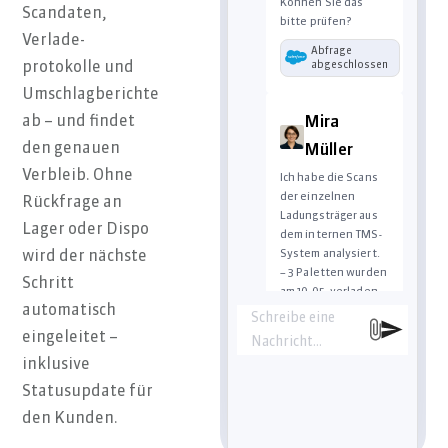
Können Sie das
Scandaten,
bitte prüfen?
Verlade-
Abfrage
abgeschlossen
protokolle und
Umschlagberichte
ab – und findet
Mira
den genauen
Müller
Verbleib. Ohne
Ich habe die Scans
der einzelnen
Rückfrage an
Ladungsträger aus
Lager oder Dispo
dem internen TMS-
System analysiert.
wird der nächste
– 3 Paletten wurden
Schritt
am 10.05. verladen
automatisch
(Verladebericht
Schreibe eine
liegt vor)
eingeleitet –
Nachricht…
– Beim Umschlag am
inklusive
Hub Leipzig wurde
nur 2/3 gescannt
Statusupdate für
– Die fehlende
den Kunden.
Palette ist im
Zwischenlager