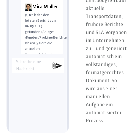
Chatbot greift auf
Mira Müller
aktuelle
Ja, ich habe den
Transportdaten,
letzten Bericht vom
frühere Berichte
06.05.2025
gefunden (Ablage:
und SLA-Vorgaben
/Kunden/ProLine/Berichte/).
im Unternehmen
Ich analysiere die
zu – und generiert
aktuellen
Transportdaten im
automatisch ein
TMS für
Schreibe eine
vollständiges,
Kalenderwoche 20:
Nachricht…
– 38 Sendungen
formatgerechtes
– 33 pünktlich, 4
Dokument. So
verspätet, 1
wird aus einer
unvollständig
zugestellt
manuellen
– Hauptgründe für
Aufgabe ein
Verzögerungen: Stau
A3, Zollprüfung
automatisierter
Ich habe den neuen
Prozess.
Bericht im
gewohnten Format