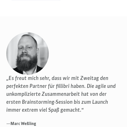
(PDF + Excel) erstellt
und mit dem
Kundenlogo sowie
SLA-Kennzahlen
ergänzt. Soll ich ihn
wie üblich per E-Mail
an den
Ansprechpartner
versenden und im
Kundenordner
ablegen?
„Es freut mich sehr, dass wir mit Zweitag den
perfekten Partner für fillibri haben. Die agile und
unkomplizierte Zusammenarbeit hat von der
ersten Brainstorming-Session bis zum Launch
immer extrem viel Spaß gemacht.“
—
Marc Weßling