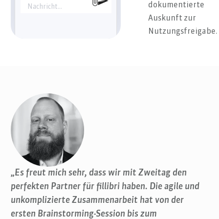
„Werk_Nord_Aussen_2023.jpg“
dokumentierte
Nachricht…
wurde zuletzt in der
Auskunft zur
Kampagne „Zukunft
Fertigung“ verwendet
Nutzungsfreigabe.
und ist für externe
Kommunikation
freigegeben – unter
Nennung des
Standorts und mit
Verweis auf Bildquelle
intern.Achtung: Für
Social Media darf nur
der zentral
freigegebene
Bildausschnitt
verwendet werden
(siehe Vermerk im
Bildfreigabeprotokoll
vom 05.06.2023). Soll
„Es freut mich sehr, dass wir mit Zweitag den
ich dir die richtige
perfekten Partner für fillibri haben. Die agile und
Datei und den
Quellenhinweis
unkomplizierte Zusammenarbeit hat von der
senden?
ersten Brainstorming-Session bis zum