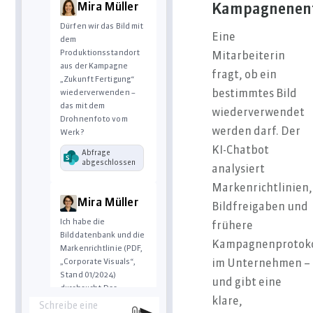
Echtzeit – robust,
Mira Müller
Kampagnenen
kompakt und ready
Dürfen wir das Bild mit
für Ihre Industrie
Eine
dem
4.0-
Produktionsstandort
Strategie.“Möchten
Mitarbeiterin
aus der Kampagne
Sie alternative
fragt, ob ein
„Zukunft Fertigung“
Versionen für E-Mail
wiederverwenden –
bestimmtes Bild
oder Landingpage?
das mit dem
wiederverwendet
Drohnenfoto vom
werden darf. Der
Werk?
KI-Chatbot
Abfrage
abgeschlossen
analysiert
Markenrichtlinien,
Mira Müller
Bildfreigaben und
Ich habe die
frühere
Bilddatenbank und die
Kampagnenprotoko
Markenrichtlinie (PDF,
„Corporate Visuals“,
im Unternehmen –
Stand 01/2024)
und gibt eine
durchsucht.Das
klare,
Drohnenbild
Schreibe eine