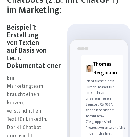
Chatbots (z.B. mit ChatGPT)
im Marketing:
Beispiel 1:
Erstellung
von Texten
auf Basis von
tech.
Thomas
Dokumentationen
Bergmann
Ein
Ich brauche einen
Marketingteam
kurzen Teaser für
LinkedIn zu
braucht einen
unserem neuen
kurzen,
Sensor „XS-100“,
aber bitte nicht zu
verständlichen
technisch –
Text für LinkedIn.
Zielgruppe sind
Der KI-Chatbot
Prozessverantwortliche
in der Industrie.
durchsucht