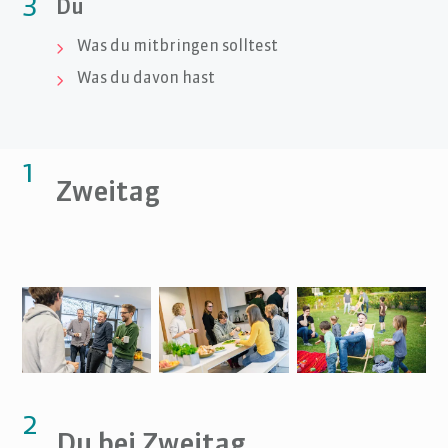
3
Du
Was du mitbringen solltest

Was du davon hast

1
Zweitag
2
Du bei Zweitag