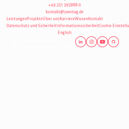
+49 251 395888-0
kontakt@zweitag.de
Leistungen
Projekte
Über uns
Karriere
Wissen
Kontakt
Datenschutz und Sicherheit
Informationssicherheit
Cookie-Einstell
English
ISO 27001 zertifiziert
Hohe Informations-Sicherheit