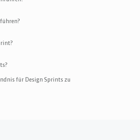
hführen?
rint?
ts?
ändnis für Design Sprints zu