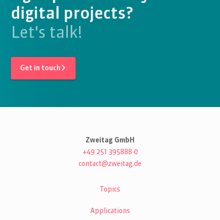
digital projects?
Let's talk!
Get in touch
Zweitag GmbH
+49 251 395888-0
contact@zweitag.de
Topics
Applications