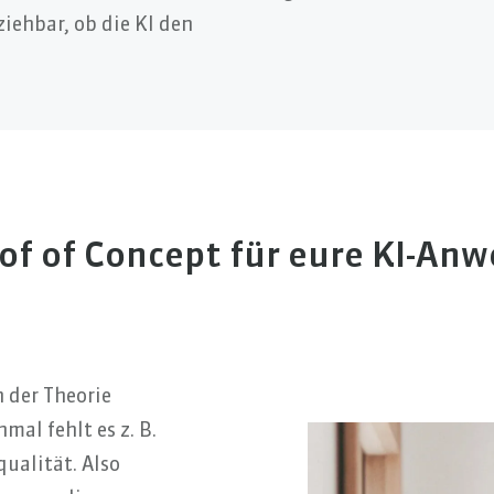
ziehbar, ob die KI den
oof of Concept für eure KI-An
n der Theorie
mal fehlt es z. B.
ualität. Also