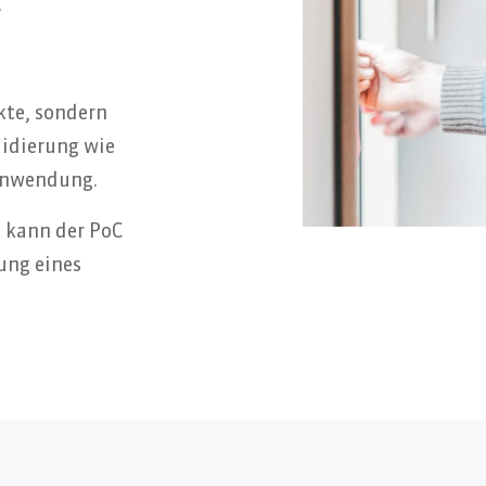
.
kte, sondern
lidierung wie
 Anwendung.
, kann der PoC
ung eines