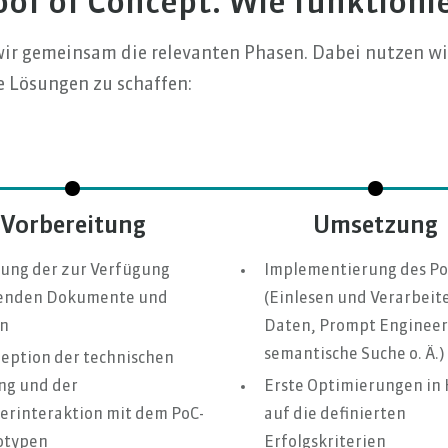
of of Concept. Wie funktionie
 wir gemeinsam die relevanten Phasen. Dabei nutzen w
e Lösungen zu schaffen:
Vorbereitung
Umsetzung
tung der zur Verfügung
Implementierung des Po
enden Dokumente und
(Einlesen und Verarbeit
n
Daten, Prompt Engineer
semantische Suche o. Ä.)
eption der technischen
ng und der
Erste Optimierungen in 
erinteraktion mit dem PoC-
auf die definierten
otypen
Erfolgskriterien