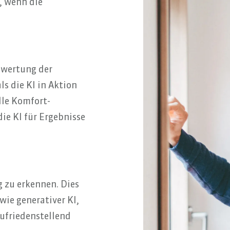
, wenn die
ewertung der
ls die KI in Aktion
lle Komfort-
ie KI für Ergebnisse
g zu erkennen. Dies
wie generativer KI,
zufriedenstellend