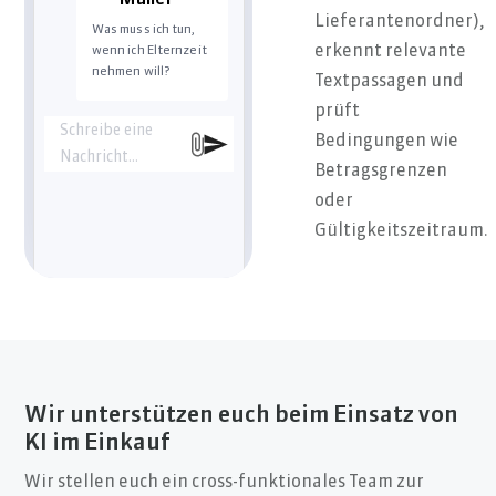
Müller
kritisch ist, leichte
Lieferantenordner),
Was muss ich tun,
Tendenz zu AluPro.
erkennt relevante
wenn ich Elternzeit
Möchten Sie den
nehmen will?
vollständigen
Textpassagen und
Vergleich als PDF
prüft
exportieren?
Schreibe eine
Bedingungen wie
Nachricht…
Betragsgrenzen
oder
Gültigkeitszeitraum.
Wir unterstützen euch beim Einsatz von
KI im Einkauf
Wir stellen euch ein cross-funktionales Team zur