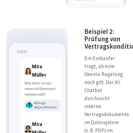
aus dem ERP-
System,
Qualitätsarchiv und
Prüfberichten
ausgewertet:
–
AluPro
: 94 %
Beispiel 2:
Liefertermintreue, 2
Prüfung von
Reklamationen
Vertragskonditi
(Verzug),
durchschnittliche
Abweichung: +2 Tage
Ein Einkäufer
–
TechMet
: 89 %
fragt, ob eine
Mira
Termintreue, 0
Skonto-Regelung
Müller
Reklamationen,
aber 3
noch gilt. Der KI-
Was muss ich tun,
Qualitätsabweichungen
wenn ich Elternzeit
Chatbot
(Maßtoleranz) laut
nehmen will?
Prüfbericht vom
durchsucht
22.11.2024Beide
Abfrage
interne
abgeschlossen
erfüllen die
Vertragsdokumente
Preisziele, TechMet
war im Schnitt 1,8 %
im Dateisystem
Mira
günstiger.Empfehlung:
(z. B. PDFs im
Wenn Präzision