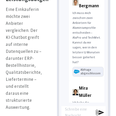
Bergmann
Eine Einkäuferin
Ich muss mich
möchte zwei
zwischen zwei
Anbietern für
Anbieter
Aluminiumprofile
vergleichen. Der
entscheiden –
KI-Chatbot greift
AluPro und TechMet.
Kannst du mir
auf interne
sagen, wer in den
Datenquellen zu –
letzten 12 Monaten
besser geliefert
darunter ERP-
hat?
Bestellhistorie,
Abfrage
Qualitätsberichte,
abgeschlossen
Liefertermine –
und erstellt
Mira
daraus eine
Müller
strukturierte
Ich habe die
Auswertung.
Leistungsdaten der
Schreibe eine
beiden Lieferanten
Nachricht…