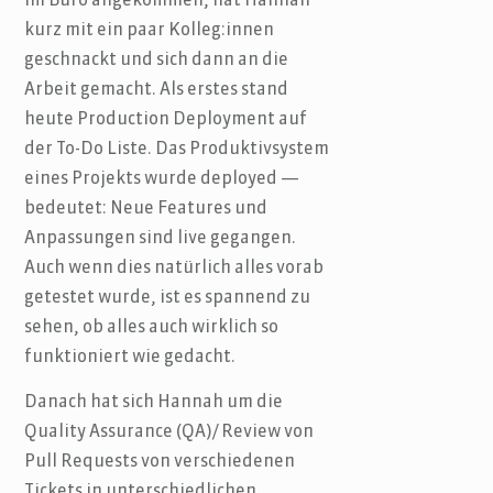
Im Büro angekommen, hat Hannah
kurz mit ein paar Kolleg:innen
geschnackt und sich dann an die
Arbeit gemacht. Als erstes stand
heute Production Deployment auf
der To-Do Liste. Das Produktivsystem
eines Projekts wurde deployed —
bedeutet: Neue Features und
Anpassungen sind live gegangen.
Auch wenn dies natürlich alles vorab
getestet wurde, ist es spannend zu
sehen, ob alles auch wirklich so
funktioniert wie gedacht.
Danach hat sich Hannah um die
Quality Assurance (QA)/ Review von
Pull Requests von verschiedenen
Tickets in unterschiedlichen