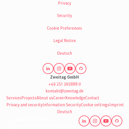
Privacy
Security
Cookie Preferences
Legal Notice
Deutsch
Zweitag GmbH
+49 251 395888-0
kontakt@zweitag.de
Services
Projects
About us
Career
Knowledge
Contact
Privacy and security
Information Security
Cookie settings
Imprint
Deutsch
ISO 27001 certified
High level of information security